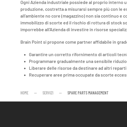
Ogni Azienda industriale possiede al proprio interno 
produzione, costretta a misurarsi sempre più con le e
all'ambiente no core (magazzino) non sia continuo e c
immobilizzo di scorte ed il rischio di rottura di stock
imporrebbe all'Azienda di investire in risorse speciali
Brain Point si propone come partner affidabile in grad
Garantire un corretto rifornimento di articoli tec
Programmare gradualmente una sensibile riduzione
Liberare delle risorse da destinare ad altri reparti
Recuperare aree prima occupate da scorte eccessi
HOME
SERVIZI
SPARE PARTS MANAGEMENT